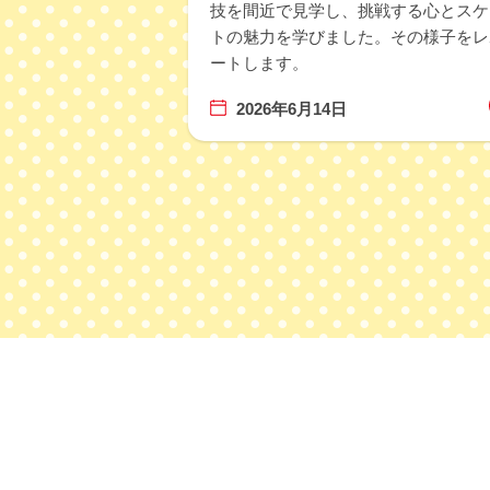
技を間近で見学し、挑戦する心とスケ
西武塾特
2025年4月18日
トの魅力を学びました。その様子をレ
た。
ートします。
特別講座
2025年3月7日
2026年6月14日
西武塾特
2025年2月25日