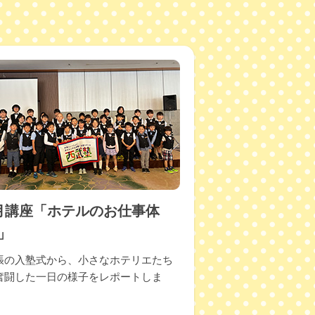
ートを掲載しました。
。
た。
月講座「ホテルのお仕事体
」
載しました。
張の入塾式から、小さなホテリエたち
奮闘した一日の様子をレポートしま
。