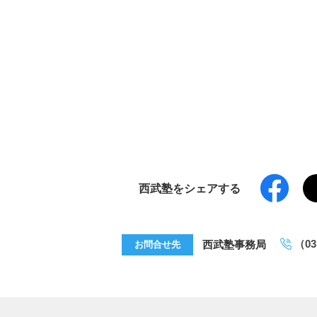
西武塾をシェアする
西武塾事務局
（03
お問合せ先