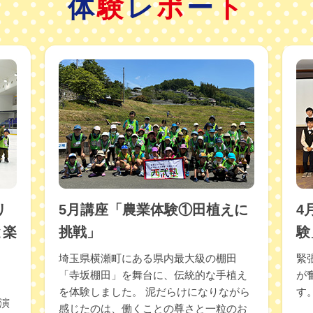
体
験
レ
ポ
ー
ト
「農業体験②稲刈りに挑戦」の体験レポートを掲載しました。
「ホテルのお仕事体験」の体験レポートを掲載しました。
「ゴルフに挑戦&ゴルフ場のお仕事体験 in 軽井沢」の体験レポ
別講座 「干潟の生き物観察教室」開催について。
「「からだ活動」体操に挑戦」の体験レポートを掲載しました
別講座「走り方教室＆体育教室」の体験レポートを掲載しまし
リ
5月講座「農業体験①田植えに
4
「農業体験①田植えに挑戦」の体験レポートを掲載しました。
と楽
挑戦」
験
「ベルーナドームで野球を知る、楽しむ」の体験レポートを掲
埼玉県横瀬町にある県内最大級の棚田
緊
「寺坂棚田」を舞台に、伝統的な手植え
が
別講座 「走り方＆体育教室」開催について。
を体験しました。 泥だらけになりながら
す
演
感じたのは、働くことの尊さと一粒のお