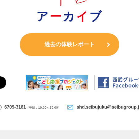
ア
ー
カ
イ
ブ
過去の体験レポート
）6709-3161
shd.seibujuku@seibugroup.
（平日：10:00～15:00）