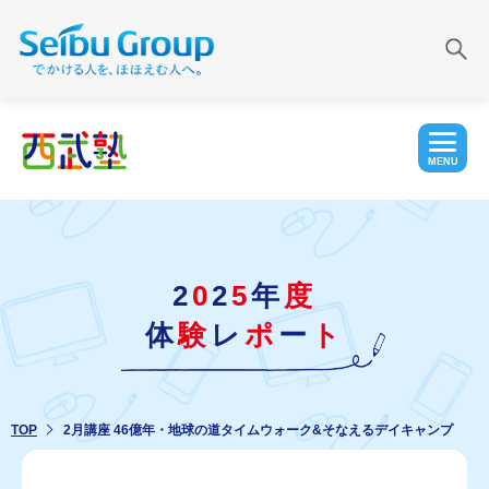
MENU
2
0
2
5
年
度
体
験
レ
ポ
ー
ト
TOP
2月講座 46億年・地球の道タイムウォーク&そなえるデイキャンプ