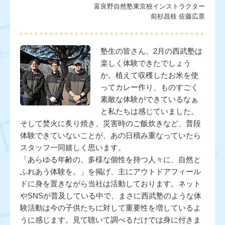
富良野自然塾東京校インストラクター
前杉昌枝 佐藤広章
塾生の皆さん、2月の西武塾は
楽しく体験できたでしょう
か。植えて収穫したお米を使
ってカレー作り、ものすごく
素敵な体験ができているなぁ
と私たちは感じていました。
そして焚火に炙り焼き、災害時のご飯炊きなど、普段
体験できていないことが、あの日積み重なっていたら
スタッフ一同嬉しく思います。
「あらゆる年齢の、多様な個性を持つ人々に、自然と
ふれあう体験を。」を掲げ、主にアウトドアフィール
ドに身を置きながら当社は活動しております。ネット
やSNSが普及している中で、まさに西武塾のような体
験活動は今の子供たちに対して重要性を増しているよ
うに感じます。見て聴いて調べるだけでは身に付きま