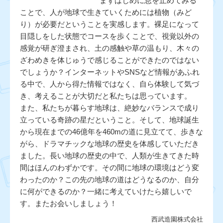
まずはじめに息を止めてみる
ことで、人が地球で生きていくためには植物（みど
り）が必要だということを実感します。裸足になって
目隠しをした状態でコースを歩くことで、視覚以外の
感覚が研ぎ澄まされ、土の感触や草の温もり、木々の
ざわめきを体じゅうで感じることができたのではない
でしょうか？インターネットやSNSなど情報があふれ
る中で、人から得た情報ではなく、自ら体験して気づ
き、考えることが大切だと私たちは思っています。
また、私たちが暮らす地球は、絶妙なバランスで成り
立っている奇跡の星だということ。そして、地球誕生
から現在までの46億年を460mの道に見立てて、歩きな
がら、ドラマチックな地球の歴史を体感していただき
ました。長い地球の歴史の中で、人類が生きてきた時
間はほんのわずかです。その間に地球の環境はどう変
わったのか？この先の地球の道はどうなるのか、自分
に何ができるのか？一緒に考えていけたら嬉しいで
す。またお会いしましょう！
西武造園株式会社