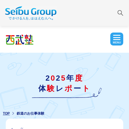
MENU
2
0
2
5
年
度
体
験
レ
ポ
ー
ト
TOP
鉄道のお仕事体験