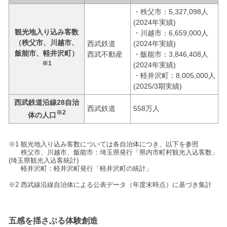
・秩父市：5,327,098人
(2024年実績)
観光地入り込み客数
・川越市：6,659,000人
（秩父市、川越市、
西武鉄道
(2024年実績)
飯能市、軽井沢町）
西武不動産
・飯能市：3,846,408人
※1
(2024年実績)
・軽井沢町：8,005,000人
(2025/3期実績)
西武鉄道沿線28自治
西武鉄道
558万人
※2
体の人口
※1 観光地入り込み客数については各自治体につき、以下を参照
秩父市、川越市、飯能市：埼玉県発行「県内市町村観光入込客数」
(埼玉県観光入込客統計)
軽井沢町：軽井沢町発行「軽井沢町の統計」
※2 西武線沿線自治体による公表データ（年度末時点）に基づき集計
五感を揺さぶる体験創造