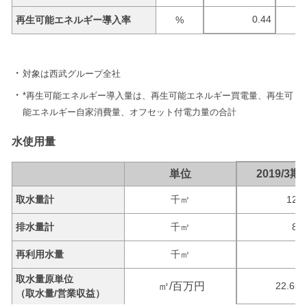
0.44
再生可能エネルギー導入率
%
対象は西武グループ全社
*再生可能エネルギー導入量は、再生可能エネルギー買電量、再生可
能エネルギー自家消費量、オフセット付電力量の合計
水使用量
単位
2019/3期
取水量計
千㎥
12,8
排水量計
千㎥
8,8
再利用水量
千㎥
2
取水量原単位
㎥/百万円
22.654
（取水量/営業収益）