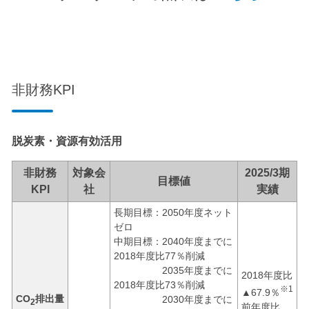
非財務KPI
脱炭素・資源有効活用
非財務
対象会
2025/3期
目標値
KPI
社
実績
長期目標：2050年度ネット
ゼロ
中期目標：2040年度までに
2018年度比77％削減
2035年度までに
2018年度比
2018年度比73％削減
※1
▲67.9％
CO
排出量
2030年度までに
2
前年度比