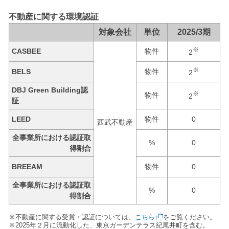
不動産に関する環境認証
対象会社
単位
2025/3期
※
CASBEE
物件
2
※
BELS
物件
2
DBJ Green Building認
※
物件
2
証
LEED
物件
0
西武不動産
全事業所における認証取
%
0
得割合
BREEAM
物件
0
全事業所における認証取
%
0
得割合
※不動産に関する受賞・認証については、
こちら
をご覧ください。
※2025年２月に流動化した、東京ガーデンテラス紀尾井町を含む。