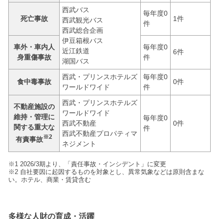
西武バス
毎年度0
死亡事故
1件
西武観光バス
件
西武総合企画
伊豆箱根バス
車外・車内人
毎年度0
近江鉄道
6件
身重傷事故
件
湖国バス
西武・プリンスホテルズ
毎年度0
食中毒事故
0件
ワールドワイド
件
西武・プリンスホテルズ
不動産施設の
ワールドワイド
維持・管理に
毎年度0
西武不動産
0件
関する重大な
件
西武不動産プロパティマ
※2
有責事故
ネジメント
※1 2026/3期より、「責任事故・インシデント」に変更
※2 自社要因に起因するものを対象とし、異常気象などは原則含まな
い。ホテル、商業・賃貸含む
多様な人財の育成・活躍