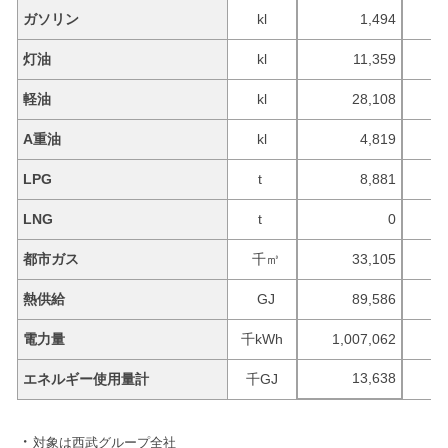
ガソリン
kl
1,494
灯油
kl
11,359
軽油
kl
28,108
A重油
kl
4,819
LPG
t
8,881
LNG
t
0
都市ガス
千㎥
33,105
熱供給
GJ
89,586
電力量
千kWh
1,007,062
13,638
エネルギー使用量計
千GJ
対象は西武グループ全社