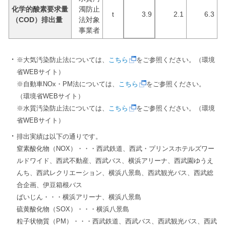
化学的酸素要求量
濁防止
t
3.9
2.1
6.3
（COD）排出量
法対象
事業者
※大気汚染防止法については、
こちら
をご参照ください。（環境
省WEBサイト）
※自動車NOx・PM法については、
こちら
をご参照ください。
（環境省WEBサイト）
※水質汚染防止法については、
こちら
をご参照ください。（環境
省WEBサイト）
排出実績は以下の通りです。
窒素酸化物（NOX）・・・西武鉄道、西武・プリンスホテルズワー
ルドワイド、西武不動産、西武バス、横浜アリーナ、西武園ゆうえ
んち、西武レクリエーション、横浜八景島、西武観光バス、西武総
合企画、伊豆箱根バス
ばいじん・・・横浜アリーナ、横浜八景島
硫黄酸化物（SOX）・・・横浜八景島
粒子状物質（PM）・・・西武鉄道、西武バス、西武観光バス、西武