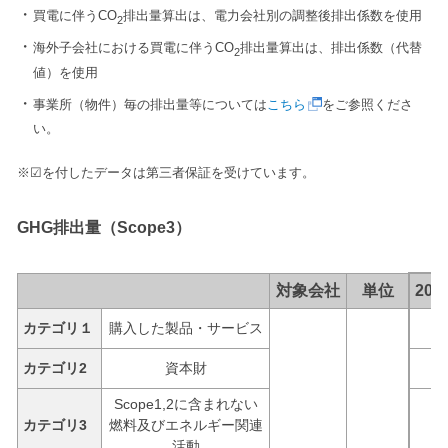
買電に伴うCO
排出量算出は、電力会社別の調整後排出係数を使用
2
海外子会社における買電に伴うCO
排出量算出は、排出係数（代替
2
値）を使用
事業所（物件）毎の排出量等については
こちら
をご参照くださ
い。
※☑を付したデータは第三者保証を受けています。
GHG排出量（Scope3）
対象会社
単位
201
カテゴリ１
購入した製品・サービス
カテゴリ2
資本財
Scope1,2に含まれない
カテゴリ3
燃料及びエネルギー関連
活動