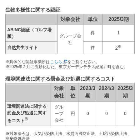
生物多様性に関する認証
対象会社
単位
2025/3期
ABINC認証（ゴルフ場
件
1
グループ会
版）
社
※
自然共生サイト
件
2
※具体的な認証事業所は
こちら
をご覧ください。
※2025年２月に流動化した、東京ガーデンテラス紀尾井町を含む。
環境関連法に関する罰金及び処遇に関するコスト
対象
単
2023/3
2024/3
2025/3
会社
位
期
期
期
環境関連法に関する
グル
罰金及び処遇に関す
ープ
円
0
0
0
※
会社
るコスト
※対象法令は、大気汚染防止法、水質汚濁防止法、土壌汚染防止法、
廃棄物処理法