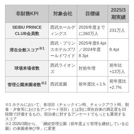
2025/3
非財務KPI
対象会社
目標値
期実績
SEIBU PRINCE
西武ホールデ
2026年度まで
231万人
CLUB会員数
ィングス
に260万人
西武・プリン
2025年度8.4pt
※1
スホテルズワ
／2024年度
8.4pt
滞在全般スコア
ールドワイド
8.3pt
西武ライオン
前年比
球場来場者数
対前年増
ズ
+13万人
前年度比
※2
西武造園
前年度比＋1％
管理公園来園者数
+2.7%
※1 ホテルにおいて、各項目（チェックイン時、チェックアウト時、朝
食・夕食等におけるアンケート項目）とは別に滞在自体の満足度を10
段階で評価するもの。宿泊者に対するアンケートでもっとも重視する
スコア
※2 2026/3期から、「継続管理公園（前年度より管理を継続している公
園）の来園者伸び率」に変更