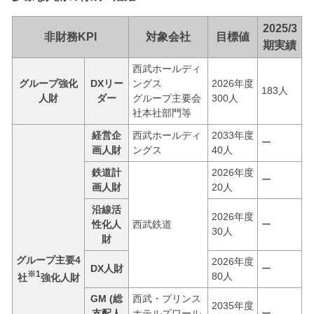
2025/3
非財務KPI
対象会社
目標値
期実績
西武ホールディ
グループ強化
DXリー
ングス
2026年度
183人
人財
ダー
グループ主要会
300人
社本社部門等
経営企
西武ホールディ
2033年度
ー
画人財
ングス
40人
鉄道計
2026年度
ー
画人財
20人
沿線活
2026年度
性化人
西武鉄道
ー
30人
財
グループ主要4
2026年度
DX人財
ー
※1
80人
社
強化人財
GM (総
西武・プリンス
2035年度
支配人
ホテルズワール
ー