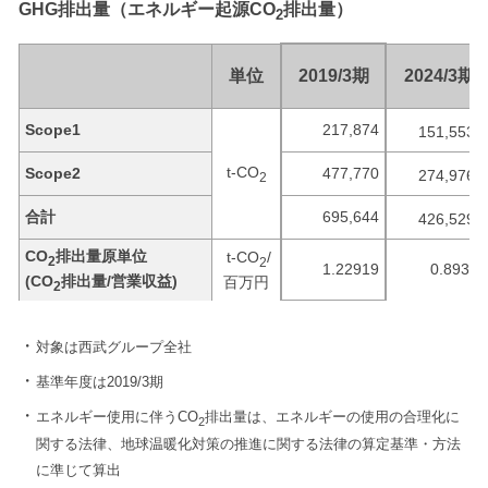
GHG排出量（エネルギー起源CO
排出量）
2
単位
2019/3期
2024/3期
☑
Scope1
217,874
151,553
☑
t-CO
Scope2
477,770
274,976
2
☑
合計
695,644
426,529
CO
排出量原単位
t-CO
/
2
2
1.22919
0.89307
(CO
排出量/営業収益)
百万円
2
対象は西武グループ全社
基準年度は2019/3期
エネルギー使用に伴うCO
排出量は、エネルギーの使用の合理化に
2
関する法律、地球温暖化対策の推進に関する法律の算定基準・方法
に準じて算出