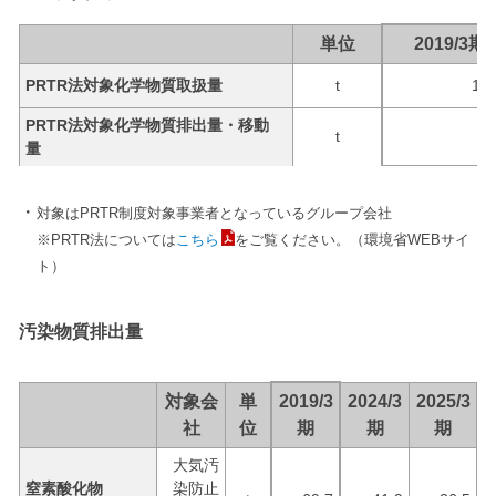
単位
2019/3期
PRTR法対象化学物質取扱量
t
185
PRTR法対象化学物質排出量・移動
t
量
対象はPRTR制度対象事業者となっているグループ会社
※PRTR法については
こちら
をご覧ください。（環境省WEBサイ
ト）
汚染物質排出量
対象会
単
2019/3
2024/3
2025/3
社
位
期
期
期
大気汚
窒素酸化物
染防止