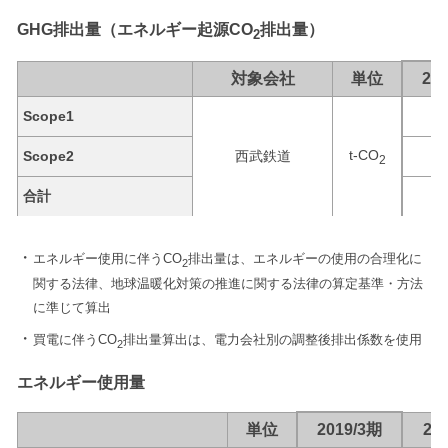
GHG排出量（エネルギー起源CO
排出量）
2
対象会社
単位
20
Scope1
t-CO
Scope2
西武鉄道
2
合計
エネルギー使用に伴うCO
排出量は、エネルギーの使用の合理化に
2
関する法律、地球温暖化対策の推進に関する法律の算定基準・方法
に準じて算出
買電に伴うCO
排出量算出は、電力会社別の調整後排出係数を使用
2
エネルギー使用量
単位
2019/3期
20