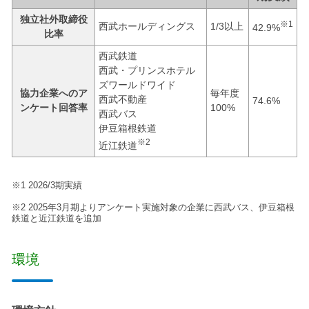
独立社外取締役
※1
西武ホールディングス
1/3以上
42.9%
比率
西武鉄道
西武・プリンスホテル
ズワールドワイド
協力企業へのア
毎年度
西武不動産
74.6%
ンケート回答率
100%
西武バス
伊豆箱根鉄道
※2
近江鉄道
※1 2026/3期実績
※2 2025年3月期よりアンケート実施対象の企業に西武バス、伊豆箱根
鉄道と近江鉄道を追加
環境