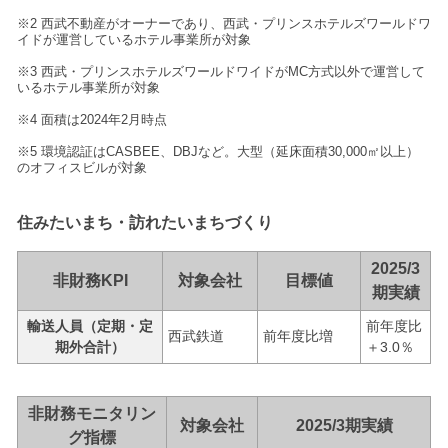
※2 西武不動産がオーナーであり、西武・プリンスホテルズワールドワ
イドが運営しているホテル事業所が対象
※3 西武・プリンスホテルズワールドワイドがMC方式以外で運営して
いるホテル事業所が対象
※4 面積は2024年2月時点
※5 環境認証はCASBEE、DBJなど。大型（延床面積30,000㎡以上）
のオフィスビルが対象
住みたいまち・訪れたいまちづくり
2025/3
非財務KPI
対象会社
目標値
期実績
輸送人員（定期・定
前年度比
西武鉄道
前年度比増
期外合計）
＋3.0％
非財務モニタリン
対象会社
2025/3期実績
グ指標