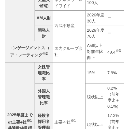
100人
候補)
ドワイド
2026年度
AM人財
ー
30人
西武不動産
開発人
2026年度
ー
財
70人
A58以上
エンゲージメントスコ
国内グループ会
※3
対前年比
49.4
※2
社
ア・レーティング
向上
女性管
理職比
15%
7.9%
率
0.2%
外国人
（前年
管理職
現状以上
度比＋
比率
0.1%）
2025年度まで
経験者
17.3%
※1
※1
採用者
（前年
の主要4社
主要４社
現状以上
管理職
度比＋
共通数値目標