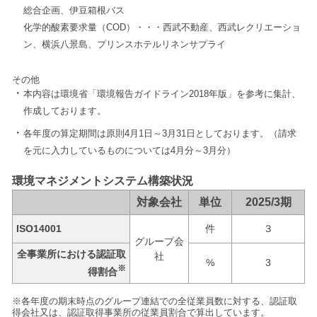
総合企画、伊豆箱根バス
化学的酸素要求量（COD）・・・西武不動産、西武レクリエーショ
ン、横浜八景島、プリンスホテルリネンサプライ
その他
本内容は環境省「環境報告ガイドライン2018年版」を参考に集計、
作成しております。
各年度の算定期間は原則4月1日～3月31日としております。（請求
を元に入力しているものについては4月分～3月分）
環境マネジメントシステム構築状況
対象会社
単位
2025/3期
ISO14001
件
３
グループ会
全事業所における認証取
社
%
3
※
得割合
※各年度の期末時点のグループ連結での全従業員数に対する、認証取
得会社又は、認証取得事業所の従業員割合で算出しています。