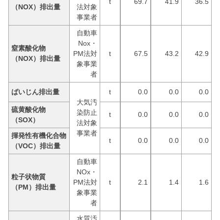
t
69.7
41.9
36.5
（NOX）排出量
法対象
事業者
自動車
Nox・
窒素酸化物
PM法対
t
67.5
43.2
42.9
（NOX）排出量
象事業
者
ばいじん排出量
t
0.0
0.0
0.0
大気汚
硫黄酸化物
染防止
t
0.0
0.0
0.0
（SOX）
法対象
事業者
揮発性有機化合物
t
0.0
0.0
0.0
（VOC）排出量
自動車
NOx・
粒子状物質
PM法対
t
2.1
1.4
1.6
（PM）排出量
象事業
者
水質汚