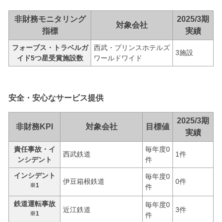
非財務モニタリング
2025/3期
対象会社
指標
実績
フォーブス・トラベルガ
西武・プリンスホテルズ
3施設
イド5つ星受賞施設数
ワールドワイド
安全・安心なサービス提供
2025/3期
非財務KPI
対象会社
目標値
実績
責任事故・イ
毎年度0
西武鉄道
1件
ンシデント
件
インシデント
毎年度0
伊豆箱根鉄道
0件
※1
件
鉄道運転事故
毎年度0
近江鉄道
3件
※1
件