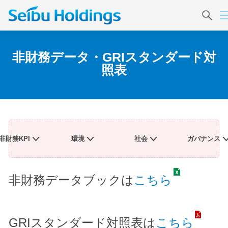
非財務データ・GRIスタンダード対
照表
非財務KPI
環境
社会
ガバナンス
非財務データブックは
こちら
GRIスタンダード対照表は
こちら