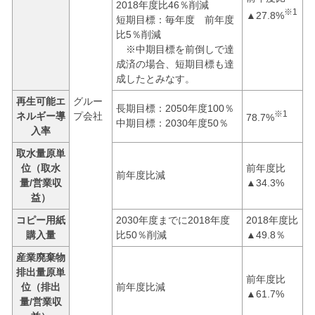
2018年度比46％削減
※1
▲27.8%
短期目標：毎年度 前年度
比5％削減
※中期目標を前倒しで達
成済の場合、短期目標も達
成したとみなす。
再生可能エ
グルー
長期目標：2050年度100％
※1
ネルギー導
プ会社
78.7%
中期目標：2030年度50％
入率
取水量原単
位（取水
前年度比
前年度比減
量/営業収
▲34.3%
益）
コピー用紙
2030年度までに2018年度
2018年度比
購入量
比50％削減
▲49.8％
産業廃棄物
排出量原単
前年度比
位（排出
前年度比減
▲61.7%
量/営業収