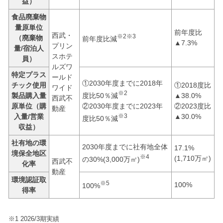
益）
食品廃棄物
量原単位
前年度比
西武・
※2※3
（廃棄物
前年度比減
▲7.3%
プリン
量/宿泊人
スホテ
員）
ルズワ
特定プラス
ールド
①2030年度までに2018年
チック使用
①2018度比
ワイド
※2
度比50％減
製品購入量
▲38.0%
西武不
②2030年度までに2023年
原単位（購
②2023度比
動産
※3
入量/営業
▲30.0%
度比50％減
収益）
社有地の環
2030年度までに社有地全体
17.1%
境保全地区
※4
(1,710万㎡)
の30%(3,000万㎡)
西武不
化率
動産
環境認証取
※5
100%
100%
得率
※1 2026/3期実績