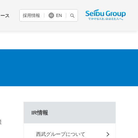
リース
採用情報
EN
✖ 閉じる
✖ 閉じる
✖ 閉じる
SEIBU PRINCE CLUB
IRサイトマップ
西武ホールディングス
いまち
さまへ
五感を揺さぶる体験創造
株主優待のご案内
組織図
気候変動への対応
働
IR資料
（TCFD提言への対応）
コーポレートガバナンス
ペットスマイル
プロジェクト
自然資本への対応
ンス
免責事項
（TNFD提言への対応）
IR情報
レポー
提
西武グループについて