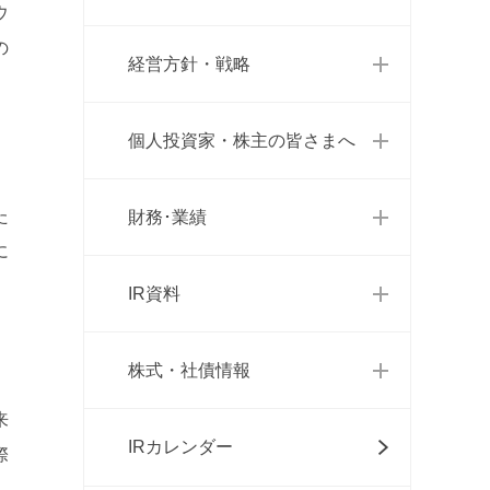
ウ
の
経営方針・戦略
個人投資家・株主の皆さまへ
た
財務･業績
に
IR資料
株式・社債情報
来
IRカレンダー
際