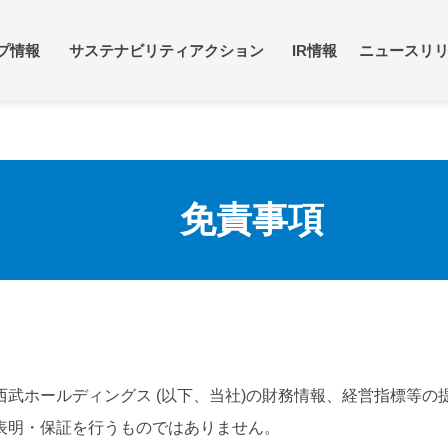
プ情報
サステナビリティアクション
IR情報
ニュースリ
住みたいまち・訪れた
素・資源有効活用
方針・戦略
個人投資家・株主の皆
づくり
免責事項
プビジョン
会社概要
な人財の育成・活躍
・社債情報
コンプライアンスと協
IRニュース
ループの歴史
役員紹介
シニアほほえみ
西武塾
プロジェクト
シアティブへの参加・社
よくあるご質問
サステナブルファイナ
IRカレンダー
らの評価
ループのさまざまな取り
統合報告書/アニュアル
ト
インキュベーション
西武ホールディングス (以下、当社)の財務情報、経営指標等の
/投資
表明・保証を行うものではありません。