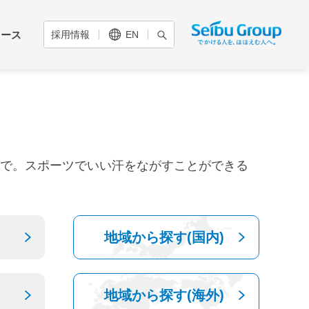
リース
採用情報
EN
✖ 閉じる
✖ 閉じる
✖ 閉じる
SEIBU PRINCE CLUB
IRサイトマップ
西武ホールディングス
いまち
さまへ
五感を揺さぶる体験創造
株主優待のご案内
組織図
で。スポーツでいい汗をながすことができる
気候変動への対応
働
IR資料
（TCFD提言への対応）
コーポレートガバナンス
ペットスマイル
プロジェクト
自然資本への対応
地域から探す(国内)
ンス
免責事項
（TNFD提言への対応）
レポー
地域から探す(海外)