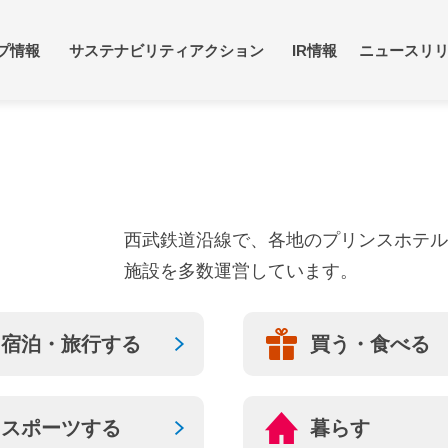
プ情報
サステナビリティアクション
IR情報
ニュースリ
住みたいまち・訪れた
素・資源有効活用
方針・戦略
個人投資家・株主の皆
づくり
プビジョン
会社概要
西武鉄道沿線で、各地のプリンスホテル
な人財の育成・活躍
・社債情報
コンプライアンスと協
IRニュース
施設を多数運営しています。
ループの歴史
役員紹介
シニアほほえみ
西武塾
プロジェクト
シアティブへの参加・社
宿泊・旅行する
買う・食べる
よくあるご質問
サステナブルファイナ
IRカレンダー
らの評価
ループのさまざまな取り
統合報告書/アニュアル
ト
インキュベーション
/投資
スポーツする
暮らす