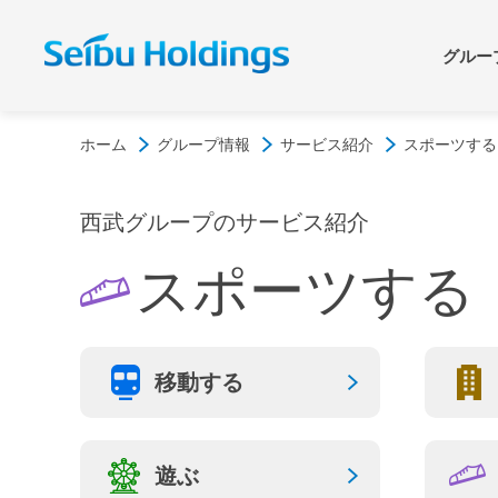
グルー
グループ情報
サステナビリティアクション
IR情報
ホーム
グループ情報
サービス紹介
スポーツする
西武グループ
サステナビリティマネジメン
西武グループについて
脱炭
経営
ト
西武グループのサービス紹介
トップメッセージ
グルー
スポーツする
安全・安心なサービス提供
財務・業績
多様
株式
サービス紹介
西武グ
非財務データ・GRIスタンダ
統合報告書/アニュアルレポ
イニ
移動する
IR
ード対照表
ート
外か
西武グ
企業一覧
組み
西武ロケーション
ブルー
サービス
新規事業
遊ぶ