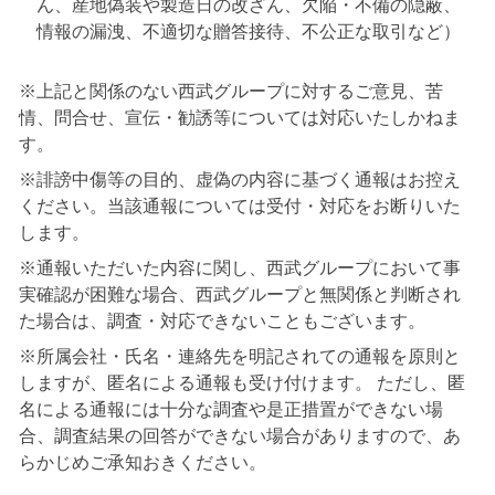
ん、産地偽装や製造日の改ざん、欠陥・不備の隠蔽、
情報の漏洩、不適切な贈答接待、不公正な取引など）
※上記と関係のない西武グループに対するご意見、苦
情、問合せ、宣伝・勧誘等については対応いたしかねま
す。
※誹謗中傷等の目的、虚偽の内容に基づく通報はお控え
ください。当該通報については受付・対応をお断りいた
します。
※通報いただいた内容に関し、西武グループにおいて事
実確認が困難な場合、西武グループと無関係と判断され
た場合は、調査・対応できないこともございます。
※所属会社・氏名・連絡先を明記されての通報を原則と
しますが、匿名による通報も受け付けます。 ただし、匿
名による通報には十分な調査や是正措置ができない場
合、調査結果の回答ができない場合がありますので、あ
らかじめご承知おきください。